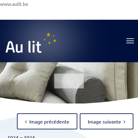
Aller
www.aulit.be
au
Promotions
Conseils
A Propos
Magasin
contenu
Au Lit
Image précédente
Image suivante
Full
-
1024 × 1024