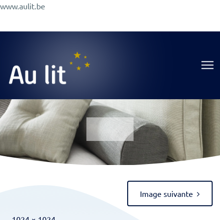
Aller
www.aulit.be
au
Promotions
Conseils
A Propos
Magasin
contenu
Au Lit
Image suivante
Full
-
1024 × 1024