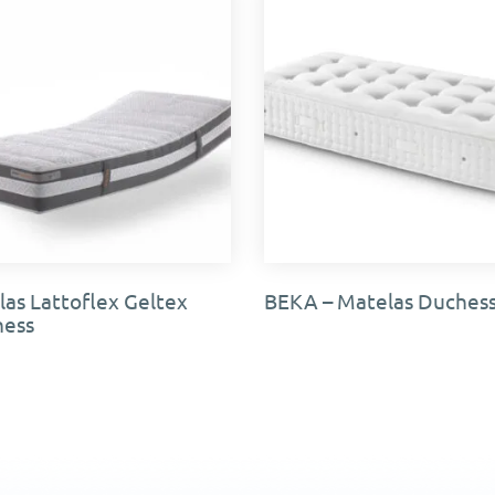
as Lattoflex Geltex
BEKA – Matelas Duches
ness