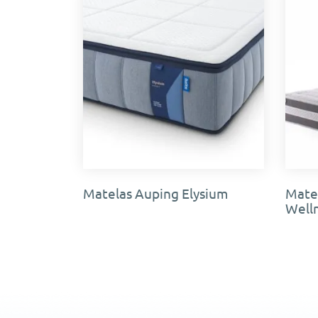
Matelas Auping Elysium
Matel
Well