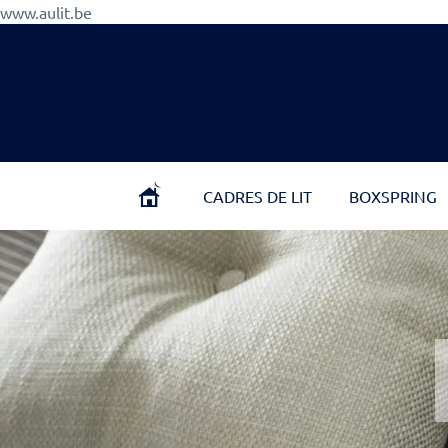
Aller
www.aulit.be
au
contenu
CADRES DE LIT
BOXSPRING