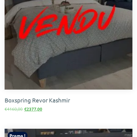
Boxspring Revor Kashmir
Le
Le
€
4160,00
€
2377,00
prix
prix
initial
actuel
était :
est :
€4160,00.
€2377,00.
Promo !