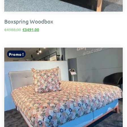
Boxspring Woodbox
Le
Le
€
4988,00
€
3491,00
prix
prix
initial
actuel
était :
est :
€4988,00.
€3491,00.
Promo !