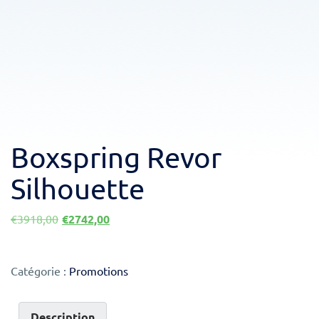
Boxspring Revor
Silhouette
Le
Le
€
3918,00
€
2742,00
prix
prix
initial
actuel
était :
est :
Catégorie :
Promotions
€3918,00.
€2742,00.
Description