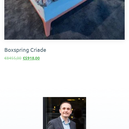
Boxspring Criade
Le
Le
€
8455,00
€
5918,00
prix
prix
initial
actuel
était :
est :
€8455,00.
€5918,00.