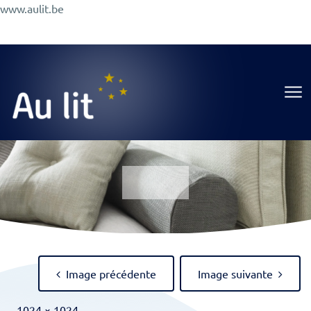
Aller
www.aulit.be
au
Promotions
Conseils
A Propos
Magasin
contenu
Au Lit
Image précédente
Image suivante
Full
-
1024 × 1024