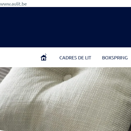
Aller
www.aulit.be
au
contenu
CADRES DE LIT
BOXSPRING