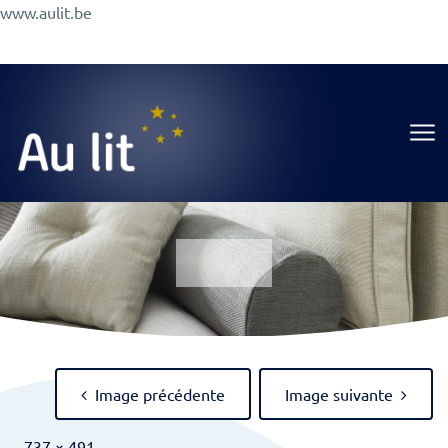
Aller
www.aulit.be
au
Promotions
Conseils
A Propos
Magasin
contenu
Au Lit
Image précédente
Image suivante
Full
-
737 × 491