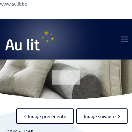
Aller
www.aulit.be
au
Promotions
Conseils
A Propos
Magasin
contenu
Au Lit
Image précédente
Image suivante
Full
-
2048 × 1365