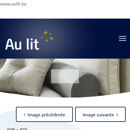
Aller
www.aulit.be
au
Promotions
Conseils
A Propos
Magasin
contenu
Au Lit
Image précédente
Image suivante
Full
-
608 × 875