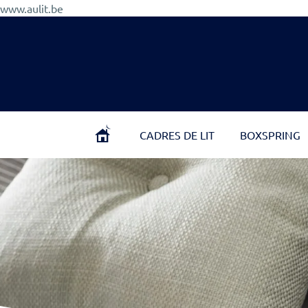
Aller
www.aulit.be
au
contenu
CADRES DE LIT
BOXSPRING