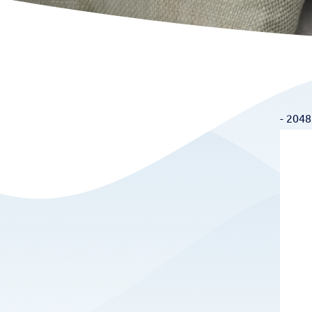
Full
-
2048
size