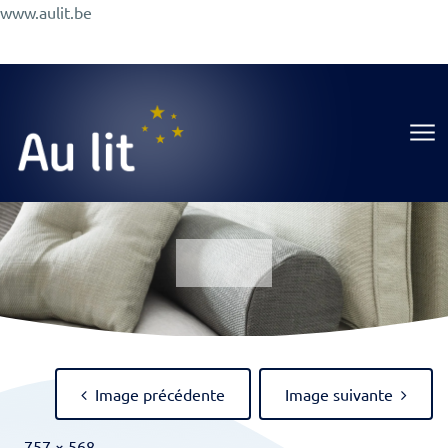
Aller
www.aulit.be
au
Promotions
Conseils
A Propos
Magasin
contenu
Au Lit
Image précédente
Image suivante
Full
-
757 × 568