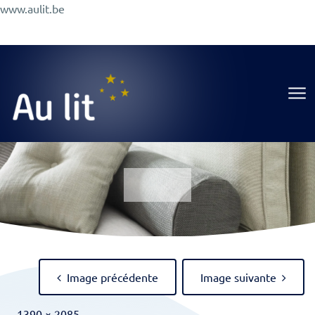
Aller
www.aulit.be
au
Promotions
Conseils
A Propos
Magasin
contenu
Au Lit
Image précédente
Image suivante
Full
-
1390 × 2085