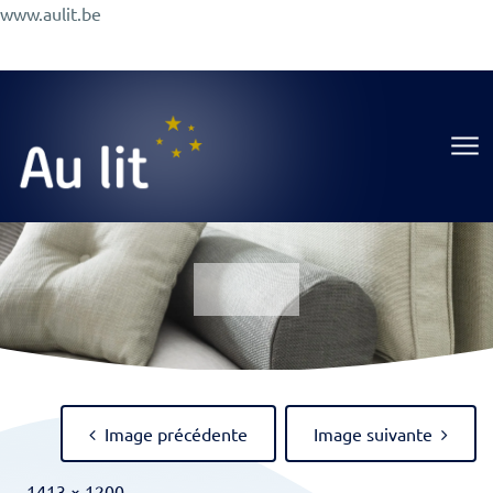
Aller
www.aulit.be
au
Promotions
Conseils
A Propos
Magasin
contenu
Au Lit
Image précédente
Image suivante
Full
-
1413 × 1200