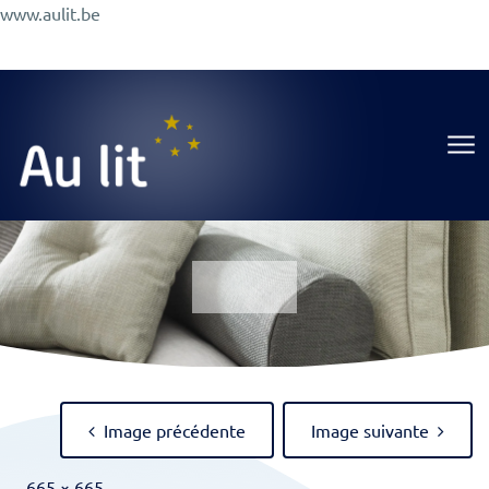
Aller
www.aulit.be
au
Promotions
Conseils
A Propos
Magasin
contenu
Au Lit
Image précédente
Image suivante
Full
-
665 × 665