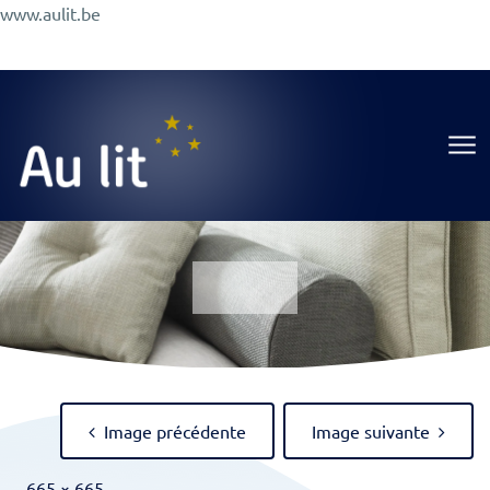
Aller
www.aulit.be
au
Promotions
Conseils
A Propos
Magasin
contenu
Au Lit
Image précédente
Image suivante
Full
-
665 × 665