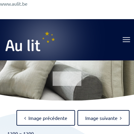
Aller
www.aulit.be
au
Promotions
Conseils
A Propos
Magasin
contenu
Au Lit
Image précédente
Image suivante
Full
-
1200 × 1200