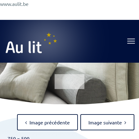
Aller
www.aulit.be
au
Promotions
Conseils
A Propos
Magasin
contenu
Au Lit
Image précédente
Image suivante
Full
-
750 × 500